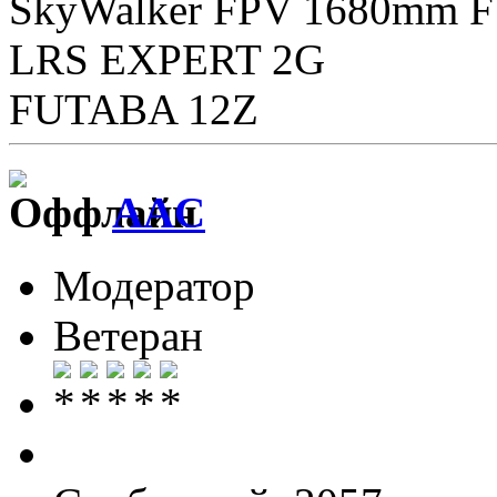
SkyWalker FPV 1680mm 
LRS EXPERT 2G
FUTABA 12Z
AAC
Модератор
Ветеран