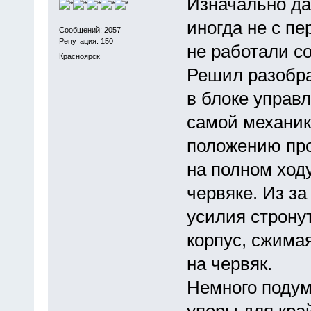
Изначально да
иногда не с пе
Сообщений: 2057
Репутация: 150
не работали с
Красноярск
Решил разобра
в блоке управ
самой механик
положению про
на полном ход
червяке. Из за
усилия строну
корпус, сжима
на червяк.
Немного подум
упоры для кра