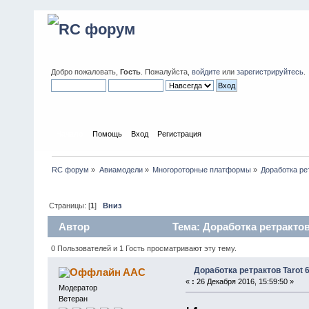
Добро пожаловать,
Гость
. Пожалуйста,
войдите
или
зарегистрируйтесь
.
Начало
Помощь
Вход
Регистрация
RC форум
»
Авиамодели
»
Многороторные платформы
»
Доработка ре
Страницы: [
1
]
Вниз
Автор
Тема: Доработка ретрактов 
0 Пользователей и 1 Гость просматривают эту тему.
Доработка ретрактов Tarot 
AAC
«
:
26 Декабря 2016, 15:59:50 »
Модератор
Ветеран