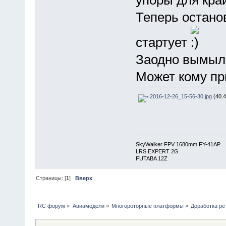
Теперь остано
стартует
Заодно вымыл 
Может кому пр
2016-12-26_15-56-30.jpg
(40.4
SkyWalker FPV 1680mm FY-41AP
LRS EXPERT 2G
FUTABA 12Z
Страницы: [
1
]
Вверх
RC форум
»
Авиамодели
»
Многороторные платформы
»
Доработка ре