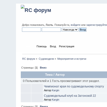
Добро пожаловать,
Гость
. Пожалуйста,
войдите
или
зарегистрируйте
Начало
Помощь
Вход
Регистрация
RC форум
»
Судомодели
»
Мероприятия и встречи
Страницы: [
1
]
Вниз
Тема
/
Автор
0 Пользователей и 1 Гость просматривают этот раздел.
Чемпионат края по судомодельному спорту
Автор
Kargin
Судомодельный клуб на Затонской 22
Автор
Kargin
Страницы: [
1
]
Вверх