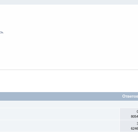
сь
.
Ответо
805
624