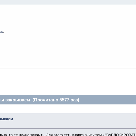
сь
.
ы закрываем (Прочитано 5577 раз)
крываем
льна, то ее нужно закрыть. Для этого есть кнопка внизу темы "ЗАБЛОКИРОВАТ