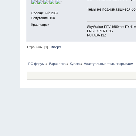
Темы не поднимавшиеся бо
Сообщений: 2057
Репутация: 150
Красноярск
SkyWalker FPV 1680mm FY-41
LRS EXPERT 2G
FUTABA 12Z
Страницы: [
1
]
Вверх
RC форум
»
Барахолка
»
Куплю
»
Неактуальные темы закрываем