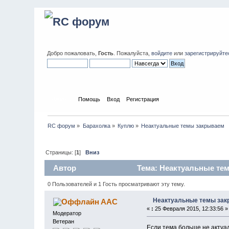
Добро пожаловать,
Гость
. Пожалуйста,
войдите
или
зарегистрируйте
Начало
Помощь
Вход
Регистрация
RC форум
»
Барахолка
»
Куплю
»
Неактуальные темы закрываем
Страницы: [
1
]
Вниз
Автор
Тема: Неактуальные тем
0 Пользователей и 1 Гость просматривают эту тему.
Неактуальные темы за
AAC
«
:
25 Февраля 2015, 12:33:56 »
Модератор
Ветеран
Если тема больше не актуа